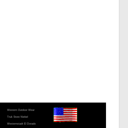
Western Outdoor Wear
Truk Store Niebel
Westernstadt El Dorado