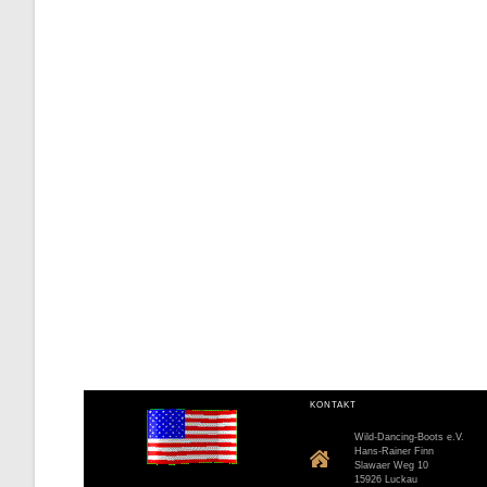
KONTAKT
Wild-Dancing-Boots e.V.
Hans-Rainer Finn
Slawaer Weg 10
15926 Luckau