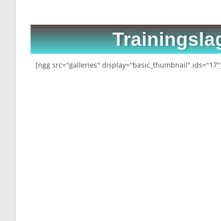
Trainingsla
[ngg src="galleries" display="basic_thumbnail" ids="17"