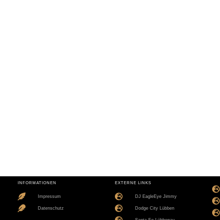
INFORMATIONEN
EXTERNE LINKS
Impressum
DJ EagleEye Jimmy
Datenschutz
Dodge City Lübben
Santa Fe Lübbenau